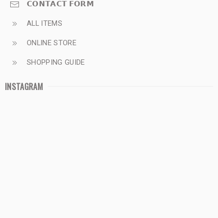
𝗖𝗢𝗡𝗧𝗔𝗖𝗧 𝗙𝗢𝗥𝗠
ALL ITEMS
ONLINE STORE
SHOPPING GUIDE
INSTAGRAM