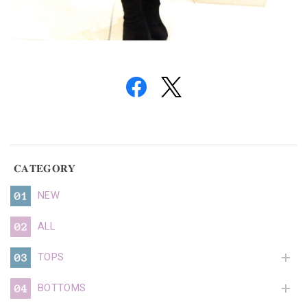
𝐂𝐀𝐓𝐄𝐆𝐎𝐑𝐘
NEW
ALL
TOPS
BOTTOMS