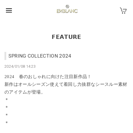
𝗙𝗘𝗔𝗧𝗨𝗥𝗘
SPRING COLLECTION 2024
2024/01/08 14:23
2024 春の
おしゃれに向けた注目新作品！
新作は
オールシーズン使えて
着回し力抜群なシースルー
素材
のアイテム
が登場。
＊
＊
＊
＊