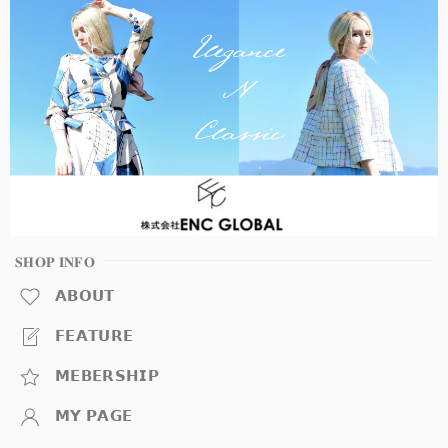
𝐒𝐇𝐎𝐏 𝐈𝐍𝐅𝐎
𝗔𝗕𝗢𝗨𝗧
𝗙𝗘𝗔𝗧𝗨𝗥𝗘
𝗠𝗘𝗕𝗘𝗥𝗦𝗛𝗜𝗣
𝗠𝗬 𝗣𝗔𝗚𝗘