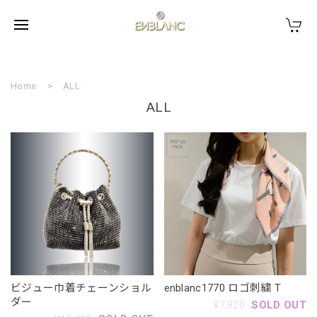
Home
ALL
ALL
ビジュー巾着チェーンショル
enblanc1770 ロゴ刺繍 T
ダー
¥7,820
SOLD OUT