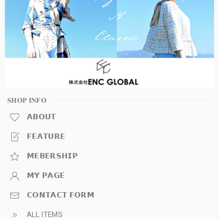
𝐒𝐇𝐎𝐏 𝐈𝐍𝐅𝐎
𝗔𝗕𝗢𝗨𝗧
𝗙𝗘𝗔𝗧𝗨𝗥𝗘
𝗠𝗘𝗕𝗘𝗥𝗦𝗛𝗜𝗣
𝗠𝗬 𝗣𝗔𝗚𝗘
𝗖𝗢𝗡𝗧𝗔𝗖𝗧 𝗙𝗢𝗥𝗠
ALL ITEMS