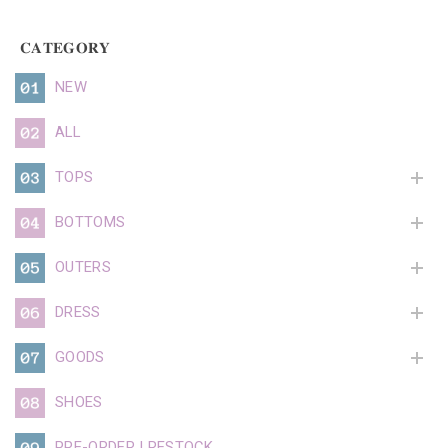
𝐂𝐀𝐓𝐄𝐆𝐎𝐑𝐘
NEW
ALL
TOPS
BOTTOMS
OUTERS
DRESS
GOODS
SHOES
PRE-ORDER | RESTOCK