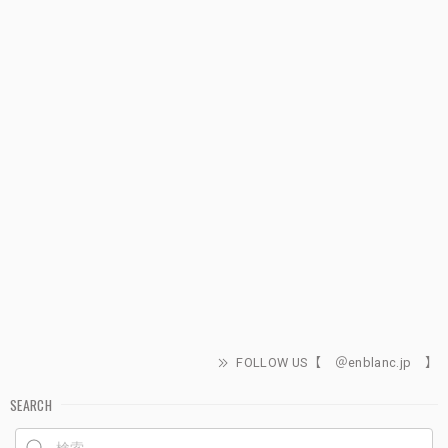
FOLLOW US【 ＠enblanc.jp 】
SEARCH