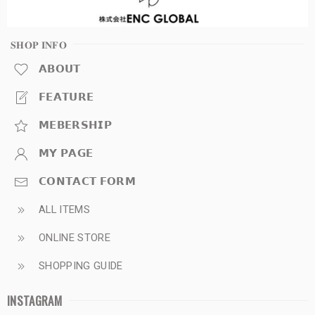
𝐒𝐇𝐎𝐏 𝐈𝐍𝐅𝐎
𝗔𝗕𝗢𝗨𝗧
𝗙𝗘𝗔𝗧𝗨𝗥𝗘
𝗠𝗘𝗕𝗘𝗥𝗦𝗛𝗜𝗣
𝗠𝗬 𝗣𝗔𝗚𝗘
𝗖𝗢𝗡𝗧𝗔𝗖𝗧 𝗙𝗢𝗥𝗠
ALL ITEMS
ONLINE STORE
SHOPPING GUIDE
INSTAGRAM