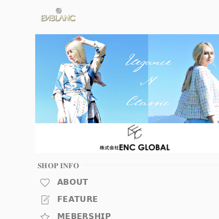
𝐒𝐇𝐎𝐏 𝐈𝐍𝐅𝐎
𝗔𝗕𝗢𝗨𝗧
𝗙𝗘𝗔𝗧𝗨𝗥𝗘
𝗠𝗘𝗕𝗘𝗥𝗦𝗛𝗜𝗣